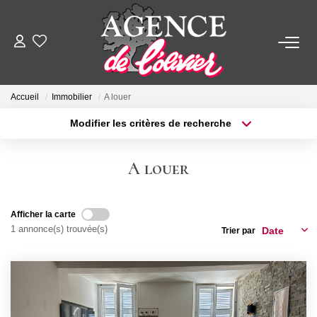
ACHETER
Accueil
Immobilier
A louer
LOUER
Modifier les critères de recherche
Type de transaction
Localisation
Louer
Localisation
ESTIMER
A louer
Type de bien
Sélectionnez...
Surface min
FAIRE GÉRER
Afficher la carte
Plus de critères
Budget max
1 annonce(s) trouvée(s)
Trier par
SYNDIC
Créer une alerte
NOTRE AGENCE