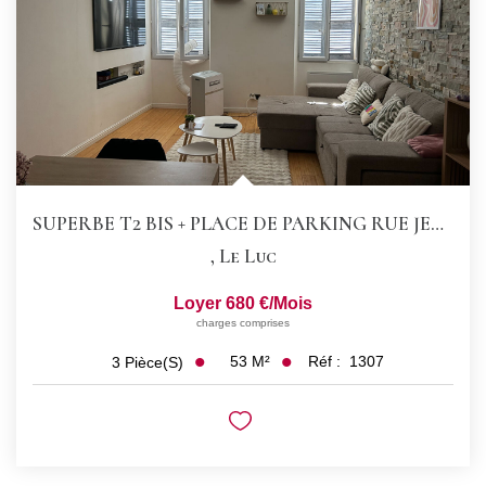
CONTACT
SUPERBE T2 BIS + PLACE DE PARKING RUE JEAN JAURES
,
Le Luc
Loyer 680 €/mois
charges comprises
53
M²
Réf :
1307
3
Pièce(s)