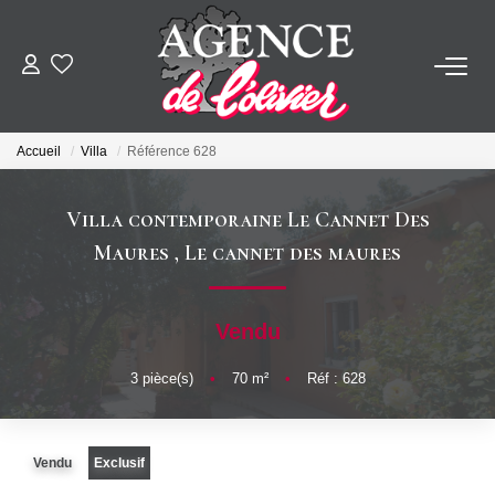
ACHETER
Accueil
Villa
Référence 628
LOUER
Villa contemporaine Le Cannet Des
ESTIMER
Maures
,
Le cannet des maures
FAIRE GÉRER
Vendu
SYNDIC
3
pièce(s)
•
70
m²
•
Réf : 628
NOTRE AGENCE
Vendu
Exclusif