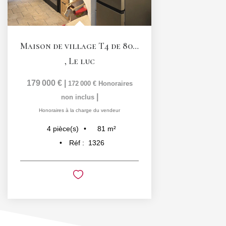
Maison de village T4 de 80,6 m2 avec garage et terrasse...
,
Le luc
179 000 €
|
172 000 €
Honoraires
|
non inclus
Honoraires à la charge du vendeur
81
m²
4
pièce(s)
Réf :
1326