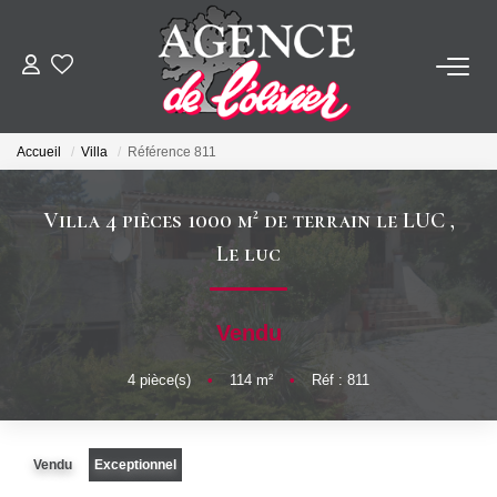
ACHETER
Accueil
Villa
Référence 811
LOUER
Villa 4 pièces 1000 m² de terrain le LUC
,
ESTIMER
Le luc
FAIRE GÉRER
Vendu
SYNDIC
4
pièce(s)
•
114
m²
•
Réf : 811
NOTRE AGENCE
Vendu
Exceptionnel