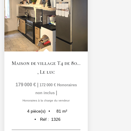
Maison de village T4 de 80,6 m2 avec garage et terrasse...
,
Le luc
179 000 €
|
172 000 €
Honoraires
|
non inclus
Honoraires à la charge du vendeur
81
m²
4
pièce(s)
Réf :
1326