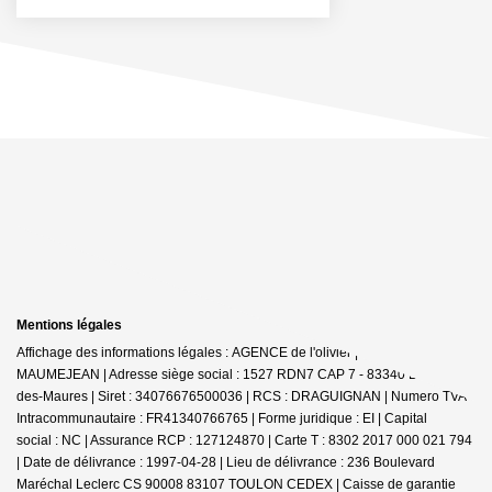
Mentions légales
Affichage des informations légales : AGENCE de l'olivier | Raison sociale : D
MAUMEJEAN | Adresse siège social : 1527 RDN7 CAP 7 - 83340 Le Cannet-
des-Maures | Siret : 34076676500036 | RCS : DRAGUIGNAN | Numero TVA
Intracommunautaire : FR41340766765 | Forme juridique : EI | Capital
social : NC | Assurance RCP : 127124870 |
Carte T : 8302 2017 000 021 794
| Date de délivrance : 1997-04-28 | Lieu de délivrance : 236 Boulevard
Maréchal Leclerc CS 90008 83107 TOULON CEDEX | Caisse de garantie