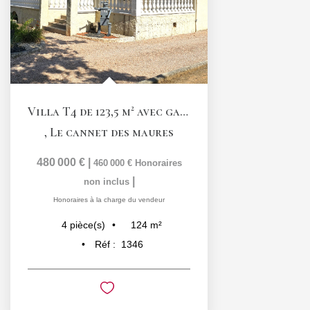
Villa T4 de 123,5 m² avec garage et piscine
,
Le cannet des maures
480 000 €
|
460 000 €
Honoraires
|
non inclus
Honoraires à la charge du vendeur
124
m²
4
pièce(s)
Réf :
1346