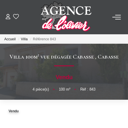
ACHETER
Accueil
Villa
Référence 843
LOUER
Villa 100m² vue dégagée Cabasse
,
Cabasse
ESTIMER
Vendu
FAIRE GÉRER
4
pièce(s)
•
100
m²
•
Réf : 843
SYNDIC
Vendu
NOTRE AGENCE