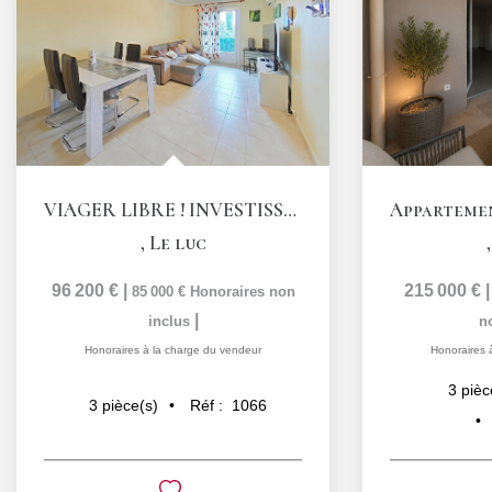
VIAGER LIBRE ! INVESTISSEMENT LOCATIF ATTRACTIF !...
,
Le luc
96 200 €
|
215 000 €
85 000 €
Honoraires non
|
inclus
n
Honoraires à la charge du vendeur
Honoraires 
3
pièc
Réf :
1066
3
pièce(s)