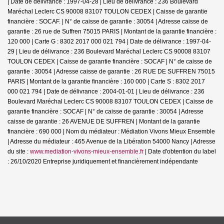
| Date de délivrance : 1997-04-28 | Lieu de délivrance : 236 Boulevard
Maréchal Leclerc CS 90008 83107 TOULON CEDEX | Caisse de garantie
financière : SOCAF. | N° de caisse de garantie : 30054 | Adresse caisse de
garantie : 26 rue de Suffren 75015 PARIS | Montant de la garantie financière :
120 000 | Carte G : 8302 2017 000 021 794 | Date de délivrance : 1997-04-
29 | Lieu de délivrance : 236 Boulevard Maréchal Leclerc CS 90008 83107
TOULON CEDEX | Caisse de garantie financière : SOCAF | N° de caisse de
garantie : 30054 | Adresse caisse de garantie : 26 RUE DE SUFFREN 75015
PARIS | Montant de la garantie financière : 160 000 | Carte S : 8302 2017
000 021 794 | Date de délivrance : 2004-01-01 | Lieu de délivrance : 236
Boulevard Maréchal Leclerc CS 90008 83107 TOULON CEDEX | Caisse de
garantie financière : SOCAF | N° de caisse de garantie : 30054 | Adresse
caisse de garantie : 26 AVENUE DE SUFFREN | Montant de la garantie
financière : 690 000 | Nom du médiateur : Médiation Vivons Mieux Ensemble
| Adresse du médiateur : 465 Avenue de la Libération 54000 Nancy | Adresse
du site :
www.mediation-vivons-mieux-ensemble.fr
| Date d'obtention du label
: 26/10/2020
Entreprise juridiquement et financièrement indépendante