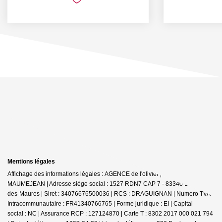
Mentions légales
Affichage des informations légales : AGENCE de l'olivier | Raison sociale : D
MAUMEJEAN | Adresse siège social : 1527 RDN7 CAP 7 - 83340 Le Cannet-
des-Maures | Siret : 34076676500036 | RCS : DRAGUIGNAN | Numero TVA
Intracommunautaire : FR41340766765 | Forme juridique : EI | Capital
social : NC | Assurance RCP : 127124870 |
Carte T : 8302 2017 000 021 794