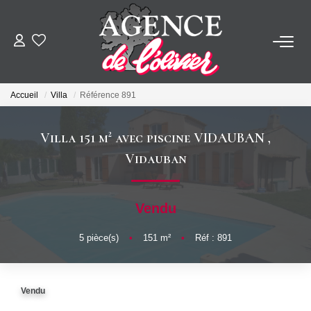
ACHETER
Accueil
Villa
Référence 891
LOUER
Villa 151 m² avec piscine VIDAUBAN
,
ESTIMER
Vidauban
FAIRE GÉRER
Vendu
SYNDIC
5
pièce(s)
•
151
m²
•
Réf : 891
NOTRE AGENCE
Vendu