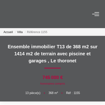
ACHETER
Accueil
Villa
Référence 1155
LOUER
Ensemble immobilier T13 de 368 m2 sur
ESTIMER
1414 m2 de terrain avec piscine et
garages
,
Le thoronet
FAIRE GÉRER
745 000 €
SYNDIC
honoraires compris
13
pièce(s)
•
368
m²
•
Réf : 1155
NOTRE AGENCE