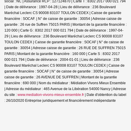
social : NC | Assurance RCP : 127124870 |
Carte T : 8302 2017 000 021 794
| Date de délivrance : 1997-04-28 | Lieu de délivrance : 236 Boulevard
Maréchal Leclerc CS 90008 83107 TOULON CEDEX | Caisse de garantie
financière : SOCAF. | N° de caisse de garantie : 30054 | Adresse caisse de
garantie : 26 rue de Suffren 75015 PARIS | Montant de la garantie financière :
120 000 | Carte G : 8302 2017 000 021 794 | Date de délivrance : 1997-04-
29 | Lieu de délivrance : 236 Boulevard Maréchal Leclerc CS 90008 83107
TOULON CEDEX | Caisse de garantie financière : SOCAF | N° de caisse de
garantie : 30054 | Adresse caisse de garantie : 26 RUE DE SUFFREN 75015
PARIS | Montant de la garantie financière : 160 000 | Carte S : 8302 2017
000 021 794 | Date de délivrance : 2004-01-01 | Lieu de délivrance : 236
Boulevard Maréchal Leclerc CS 90008 83107 TOULON CEDEX | Caisse de
garantie financière : SOCAF | N° de caisse de garantie : 30054 | Adresse
caisse de garantie : 26 AVENUE DE SUFFREN | Montant de la garantie
financière : 690 000 | Nom du médiateur : Médiation Vivons Mieux Ensemble
| Adresse du médiateur : 465 Avenue de la Libération 54000 Nancy | Adresse
du site :
www.mediation-vivons-mieux-ensemble.fr
| Date d'obtention du label
: 26/10/2020
Entreprise juridiquement et financièrement indépendante