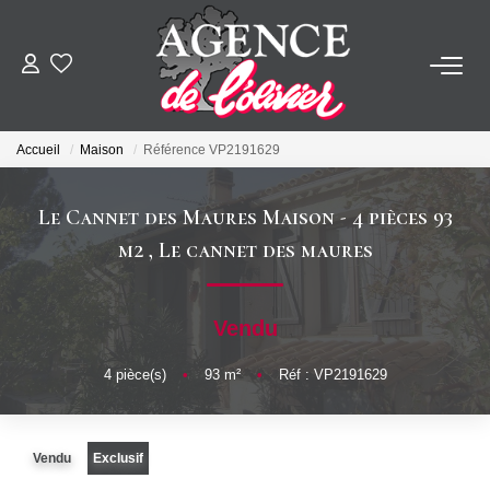
ACHETER
Accueil
Maison
Référence VP2191629
LOUER
Le Cannet des Maures Maison - 4 pièces 93
ESTIMER
m2
,
Le cannet des maures
FAIRE GÉRER
Vendu
SYNDIC
4
pièce(s)
•
93
m²
•
Réf : VP2191629
NOTRE AGENCE
Vendu
Exclusif