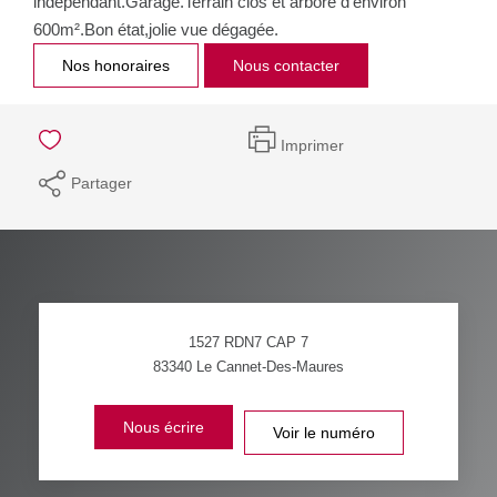
indépendant.Garage.Terrain clos et arboré d'environ
600m².Bon état,jolie vue dégagée.
Nos honoraires
Nous contacter
Imprimer
Partager
1527 RDN7 CAP 7
83340
Le Cannet-Des-Maures
Nous écrire
Voir le numéro