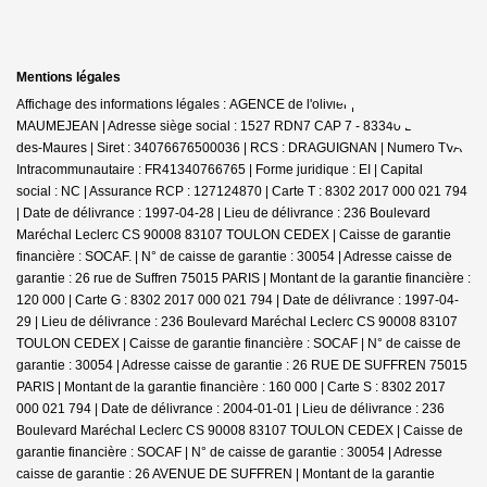
Mentions légales
Affichage des informations légales : AGENCE de l'olivier | Raison sociale : D
MAUMEJEAN | Adresse siège social : 1527 RDN7 CAP 7 - 83340 Le Cannet-
des-Maures | Siret : 34076676500036 | RCS : DRAGUIGNAN | Numero TVA
Intracommunautaire : FR41340766765 | Forme juridique : EI | Capital
social : NC | Assurance RCP : 127124870 |
Carte T : 8302 2017 000 021 794
| Date de délivrance : 1997-04-28 | Lieu de délivrance : 236 Boulevard
Maréchal Leclerc CS 90008 83107 TOULON CEDEX | Caisse de garantie
financière : SOCAF. | N° de caisse de garantie : 30054 | Adresse caisse de
garantie : 26 rue de Suffren 75015 PARIS | Montant de la garantie financière :
120 000 | Carte G : 8302 2017 000 021 794 | Date de délivrance : 1997-04-
29 | Lieu de délivrance : 236 Boulevard Maréchal Leclerc CS 90008 83107
TOULON CEDEX | Caisse de garantie financière : SOCAF | N° de caisse de
garantie : 30054 | Adresse caisse de garantie : 26 RUE DE SUFFREN 75015
PARIS | Montant de la garantie financière : 160 000 | Carte S : 8302 2017
000 021 794 | Date de délivrance : 2004-01-01 | Lieu de délivrance : 236
Boulevard Maréchal Leclerc CS 90008 83107 TOULON CEDEX | Caisse de
garantie financière : SOCAF | N° de caisse de garantie : 30054 | Adresse
caisse de garantie : 26 AVENUE DE SUFFREN | Montant de la garantie