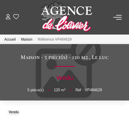
ACHETER
Accueil
Maison
Référence VP484629
LOUER
Maison - 5 pièce(s) - 120 m2
,
Le luc
ESTIMER
Vendu
FAIRE GÉRER
5
pièce(s)
•
120
m²
•
Réf : VP484629
SYNDIC
Vendu
NOTRE AGENCE