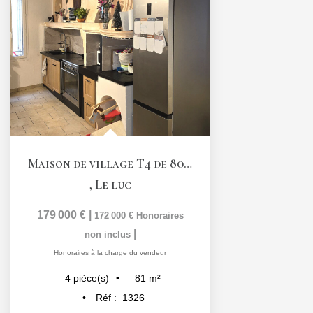
Maison de village T4 de 80,6 m2 avec garage et terrasse...
,
Le luc
179 000 €
|
172 000 €
Honoraires
|
non inclus
Honoraires à la charge du vendeur
81
m²
4
pièce(s)
Réf :
1326