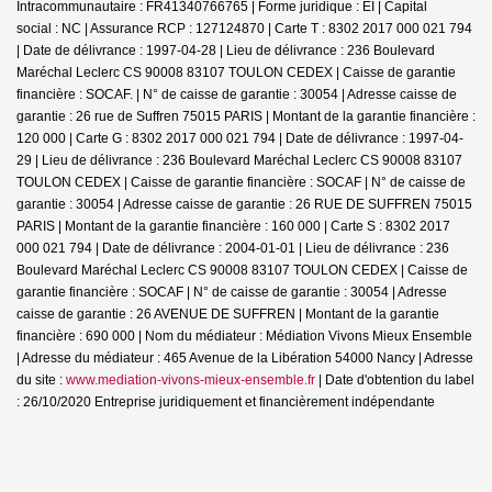
Intracommunautaire : FR41340766765 | Forme juridique : EI | Capital
social : NC | Assurance RCP : 127124870 |
Carte T : 8302 2017 000 021 794
| Date de délivrance : 1997-04-28 | Lieu de délivrance : 236 Boulevard
Maréchal Leclerc CS 90008 83107 TOULON CEDEX | Caisse de garantie
financière : SOCAF. | N° de caisse de garantie : 30054 | Adresse caisse de
garantie : 26 rue de Suffren 75015 PARIS | Montant de la garantie financière :
120 000 | Carte G : 8302 2017 000 021 794 | Date de délivrance : 1997-04-
29 | Lieu de délivrance : 236 Boulevard Maréchal Leclerc CS 90008 83107
TOULON CEDEX | Caisse de garantie financière : SOCAF | N° de caisse de
garantie : 30054 | Adresse caisse de garantie : 26 RUE DE SUFFREN 75015
PARIS | Montant de la garantie financière : 160 000 | Carte S : 8302 2017
000 021 794 | Date de délivrance : 2004-01-01 | Lieu de délivrance : 236
Boulevard Maréchal Leclerc CS 90008 83107 TOULON CEDEX | Caisse de
garantie financière : SOCAF | N° de caisse de garantie : 30054 | Adresse
caisse de garantie : 26 AVENUE DE SUFFREN | Montant de la garantie
financière : 690 000 | Nom du médiateur : Médiation Vivons Mieux Ensemble
| Adresse du médiateur : 465 Avenue de la Libération 54000 Nancy | Adresse
du site :
www.mediation-vivons-mieux-ensemble.fr
| Date d'obtention du label
: 26/10/2020
Entreprise juridiquement et financièrement indépendante