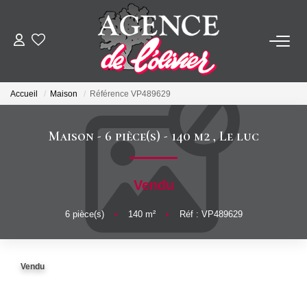
ACHETER
Accueil
Maison
Référence VP489629
LOUER
Maison - 6 pièce(s) - 140 m2
,
Le luc
ESTIMER
Vendu
FAIRE GÉRER
6
pièce(s)
•
140
m²
•
Réf : VP489629
SYNDIC
Vendu
NOTRE AGENCE