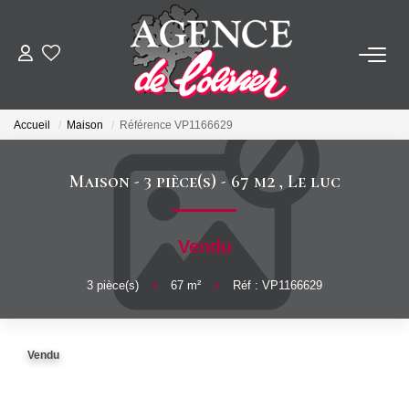
ACHETER
Accueil
Maison
Référence VP1166629
LOUER
Maison - 3 pièce(s) - 67 m2
,
Le luc
ESTIMER
Vendu
FAIRE GÉRER
3
pièce(s)
•
67
m²
•
Réf : VP1166629
SYNDIC
Vendu
NOTRE AGENCE