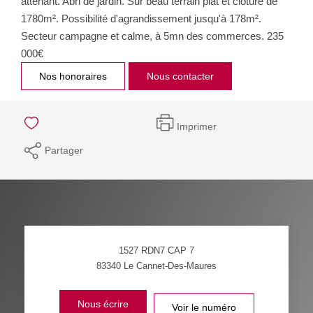
attenant. Abri de jardin. Sur beau terrain plat et clôturé de
1780m². Possibilité d'agrandissement jusqu'à 178m².
Secteur campagne et calme, à 5mn des commerces. 235
000€
Nos honoraires
Nous contacter
Imprimer
Partager
1527 RDN7 CAP 7
83340
Le Cannet-Des-Maures
Nous écrire
Voir le numéro