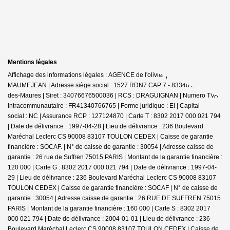
Mentions légales
Affichage des informations légales : AGENCE de l'olivier | Raison sociale : D
MAUMEJEAN | Adresse siège social : 1527 RDN7 CAP 7 - 83340 Le Cannet-
des-Maures | Siret : 34076676500036 | RCS : DRAGUIGNAN | Numero TVA
Intracommunautaire : FR41340766765 | Forme juridique : EI | Capital
social : NC | Assurance RCP : 127124870 |
Carte T : 8302 2017 000 021 794
| Date de délivrance : 1997-04-28 | Lieu de délivrance : 236 Boulevard
Maréchal Leclerc CS 90008 83107 TOULON CEDEX | Caisse de garantie
financière : SOCAF. | N° de caisse de garantie : 30054 | Adresse caisse de
garantie : 26 rue de Suffren 75015 PARIS | Montant de la garantie financière :
120 000 | Carte G : 8302 2017 000 021 794 | Date de délivrance : 1997-04-
29 | Lieu de délivrance : 236 Boulevard Maréchal Leclerc CS 90008 83107
TOULON CEDEX | Caisse de garantie financière : SOCAF | N° de caisse de
garantie : 30054 | Adresse caisse de garantie : 26 RUE DE SUFFREN 75015
PARIS | Montant de la garantie financière : 160 000 | Carte S : 8302 2017
000 021 794 | Date de délivrance : 2004-01-01 | Lieu de délivrance : 236
Boulevard Maréchal Leclerc CS 90008 83107 TOULON CEDEX | Caisse de