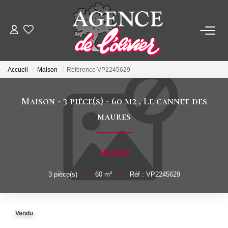
ACHETER
Accueil
Maison
Référence VP2245629
LOUER
Maison - 3 pièce(s) - 60 m2
,
Le cannet des
ESTIMER
maures
FAIRE GÉRER
Vendu
SYNDIC
3
pièce(s)
•
60
m²
•
Réf : VP2245629
NOTRE AGENCE
Vendu