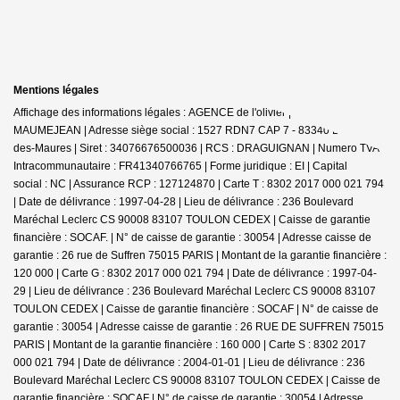
Mentions légales
Affichage des informations légales : AGENCE de l'olivier | Raison sociale : D
MAUMEJEAN | Adresse siège social : 1527 RDN7 CAP 7 - 83340 Le Cannet-
des-Maures | Siret : 34076676500036 | RCS : DRAGUIGNAN | Numero TVA
Intracommunautaire : FR41340766765 | Forme juridique : EI | Capital
social : NC | Assurance RCP : 127124870 |
Carte T : 8302 2017 000 021 794
| Date de délivrance : 1997-04-28 | Lieu de délivrance : 236 Boulevard
Maréchal Leclerc CS 90008 83107 TOULON CEDEX | Caisse de garantie
financière : SOCAF. | N° de caisse de garantie : 30054 | Adresse caisse de
garantie : 26 rue de Suffren 75015 PARIS | Montant de la garantie financière :
120 000 | Carte G : 8302 2017 000 021 794 | Date de délivrance : 1997-04-
29 | Lieu de délivrance : 236 Boulevard Maréchal Leclerc CS 90008 83107
TOULON CEDEX | Caisse de garantie financière : SOCAF | N° de caisse de
garantie : 30054 | Adresse caisse de garantie : 26 RUE DE SUFFREN 75015
PARIS | Montant de la garantie financière : 160 000 | Carte S : 8302 2017
000 021 794 | Date de délivrance : 2004-01-01 | Lieu de délivrance : 236
Boulevard Maréchal Leclerc CS 90008 83107 TOULON CEDEX | Caisse de
garantie financière : SOCAF | N° de caisse de garantie : 30054 | Adresse