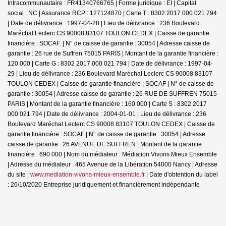
Intracommunautaire : FR41340766765 | Forme juridique : EI | Capital
social : NC | Assurance RCP : 127124870 |
Carte T : 8302 2017 000 021 794
| Date de délivrance : 1997-04-28 | Lieu de délivrance : 236 Boulevard
Maréchal Leclerc CS 90008 83107 TOULON CEDEX | Caisse de garantie
financière : SOCAF. | N° de caisse de garantie : 30054 | Adresse caisse de
garantie : 26 rue de Suffren 75015 PARIS | Montant de la garantie financière :
120 000 | Carte G : 8302 2017 000 021 794 | Date de délivrance : 1997-04-
29 | Lieu de délivrance : 236 Boulevard Maréchal Leclerc CS 90008 83107
TOULON CEDEX | Caisse de garantie financière : SOCAF | N° de caisse de
garantie : 30054 | Adresse caisse de garantie : 26 RUE DE SUFFREN 75015
PARIS | Montant de la garantie financière : 160 000 | Carte S : 8302 2017
000 021 794 | Date de délivrance : 2004-01-01 | Lieu de délivrance : 236
Boulevard Maréchal Leclerc CS 90008 83107 TOULON CEDEX | Caisse de
garantie financière : SOCAF | N° de caisse de garantie : 30054 | Adresse
caisse de garantie : 26 AVENUE DE SUFFREN | Montant de la garantie
financière : 690 000 | Nom du médiateur : Médiation Vivons Mieux Ensemble
| Adresse du médiateur : 465 Avenue de la Libération 54000 Nancy | Adresse
du site :
www.mediation-vivons-mieux-ensemble.fr
| Date d'obtention du label
: 26/10/2020
Entreprise juridiquement et financièrement indépendante