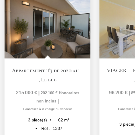
Appartement T3 de 2020 au dernier étage, terrasse et double...
,
Le luc
215 000 €
|
96 200 €
|
202 100 €
Honoraires
85
|
non inclus
Honoraires à la charge du vendeur
Honoraires 
62
m²
3
pièce(s)
3
pièce(
Réf :
1337