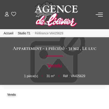
ACHETER
Accueil
Studio T1
Référence VA425629
LOUER
Appartement - 1 pièce(s) - 31 m2
,
Le luc
ESTIMER
Vendu
FAIRE GÉRER
1
pièce(s)
•
31
m²
•
Réf : VA425629
SYNDIC
Vendu
NOTRE AGENCE