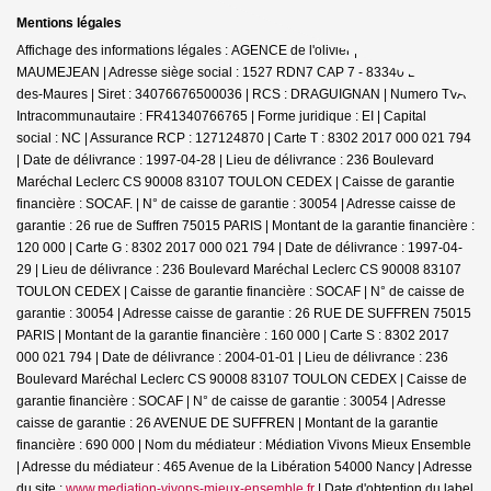
Mentions légales
Affichage des informations légales : AGENCE de l'olivier | Raison sociale : D
MAUMEJEAN | Adresse siège social : 1527 RDN7 CAP 7 - 83340 Le Cannet-
des-Maures | Siret : 34076676500036 | RCS : DRAGUIGNAN | Numero TVA
Intracommunautaire : FR41340766765 | Forme juridique : EI | Capital
social : NC | Assurance RCP : 127124870 |
Carte T : 8302 2017 000 021 794
| Date de délivrance : 1997-04-28 | Lieu de délivrance : 236 Boulevard
Maréchal Leclerc CS 90008 83107 TOULON CEDEX | Caisse de garantie
financière : SOCAF. | N° de caisse de garantie : 30054 | Adresse caisse de
garantie : 26 rue de Suffren 75015 PARIS | Montant de la garantie financière :
120 000 | Carte G : 8302 2017 000 021 794 | Date de délivrance : 1997-04-
29 | Lieu de délivrance : 236 Boulevard Maréchal Leclerc CS 90008 83107
TOULON CEDEX | Caisse de garantie financière : SOCAF | N° de caisse de
garantie : 30054 | Adresse caisse de garantie : 26 RUE DE SUFFREN 75015
PARIS | Montant de la garantie financière : 160 000 | Carte S : 8302 2017
000 021 794 | Date de délivrance : 2004-01-01 | Lieu de délivrance : 236
Boulevard Maréchal Leclerc CS 90008 83107 TOULON CEDEX | Caisse de
garantie financière : SOCAF | N° de caisse de garantie : 30054 | Adresse
caisse de garantie : 26 AVENUE DE SUFFREN | Montant de la garantie
financière : 690 000 | Nom du médiateur : Médiation Vivons Mieux Ensemble
| Adresse du médiateur : 465 Avenue de la Libération 54000 Nancy | Adresse
du site :
www.mediation-vivons-mieux-ensemble.fr
| Date d'obtention du label