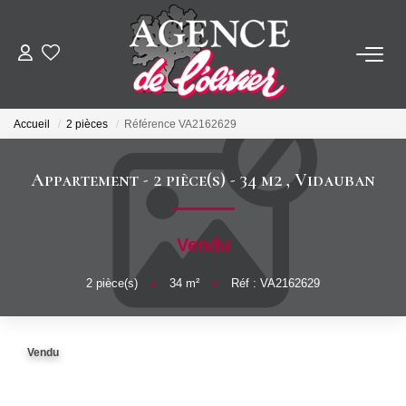
ACHETER
Accueil
2 pièces
Référence VA2162629
LOUER
Appartement - 2 pièce(s) - 34 m2
,
Vidauban
ESTIMER
Vendu
FAIRE GÉRER
2
pièce(s)
•
34
m²
•
Réf : VA2162629
SYNDIC
Vendu
NOTRE AGENCE