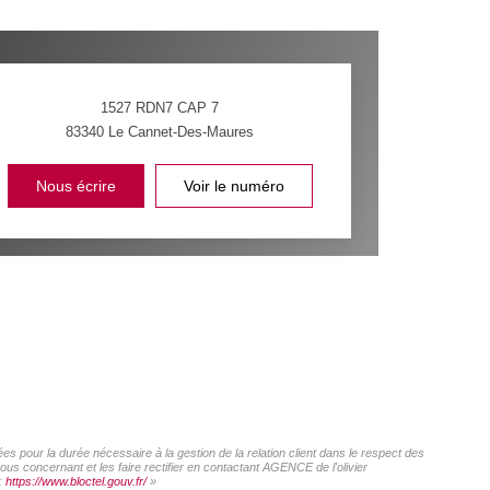
1527 RDN7 CAP 7
83340
Le Cannet-Des-Maures
Nous écrire
Voir le numéro
s pour la durée nécessaire à la gestion de la relation client dans le respect des
ous concernant et les faire rectifier en contactant AGENCE de l'olivier
 :
https://www.bloctel.gouv.fr/
»