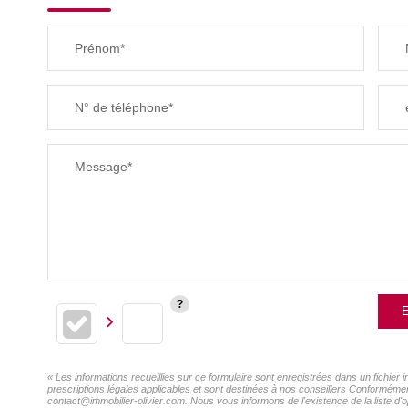
Prénom*
N° de téléphone*
Message*
E
« Les informations recueillies sur ce formulaire sont enregistrées dans un fichier
prescriptions légales applicables et sont destinées à nos conseillers Conformément
contact@immobilier-olivier.com. Nous vous informons de l'existence de la liste d'o