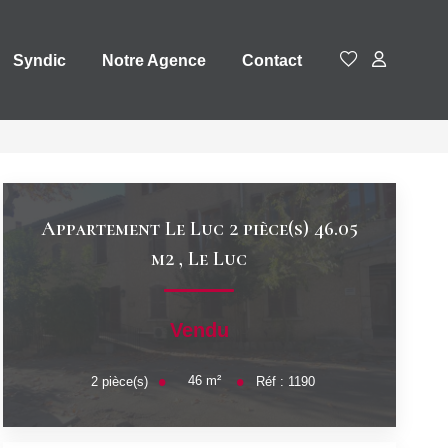
Syndic
Notre Agence
Contact
Appartement Le Luc 2 pièce(s) 46.05
m2
,
Le Luc
Vendu
46
m²
2
pièce(s)
Réf :
1190