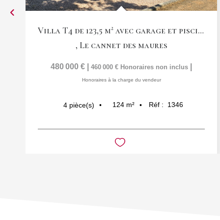
Villa T4 de 123,5 m² avec garage et piscine
,
Le cannet des maures
480 000 €
|
|
460 000 €
Honoraires non inclus
Honoraires à la charge du vendeur
124
m²
Réf :
1346
4
pièce(s)