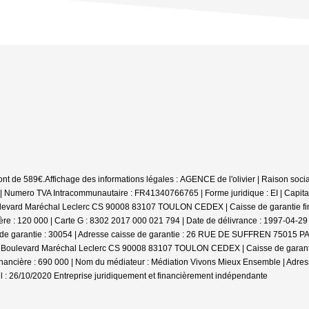
ont de 589€.
Affichage des informations légales : AGENCE de l'olivier | Raison s
umero TVA Intracommunautaire : FR41340766765 | Forme juridique : EI | Capital
oulevard Maréchal Leclerc CS 90008 83107 TOULON CEDEX | Caisse de garantie fina
cière : 120 000 | Carte G : 8302 2017 000 021 794 | Date de délivrance : 1997-04-
e garantie : 30054 | Adresse caisse de garantie : 26 RUE DE SUFFREN 75015 PARIS
236 Boulevard Maréchal Leclerc CS 90008 83107 TOULON CEDEX | Caisse de garantie
nancière : 690 000 | Nom du médiateur : Médiation Vivons Mieux Ensemble | Adres
l : 26/10/2020
Entreprise juridiquement et financièrement indépendante