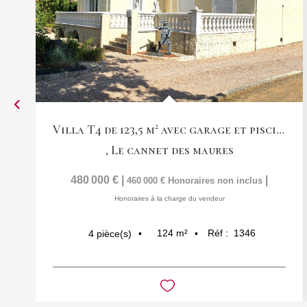
Villa T4 de 123,5 m² avec garage et piscine
,
Le cannet des maures
480 000 €
|
|
460 000 €
Honoraires non inclus
Honoraires à la charge du vendeur
124
m²
Réf :
1346
4
pièce(s)