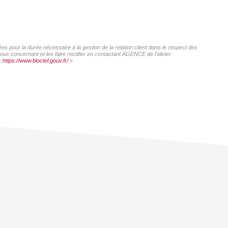
s pour la durée nécessaire à la gestion de la relation client dans le respect des
ous concernant et les faire rectifier en contactant AGENCE de l'olivier
 :
https://www.bloctel.gouv.fr/
»