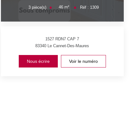
46
m²
3
pièce(s)
Réf :
1309
1527 RDN7 CAP 7
83340
Le Cannet-Des-Maures
Nous écrire
Voir le numéro