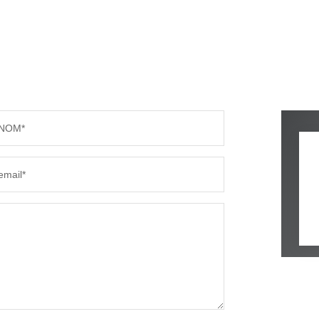
NOM*
email*