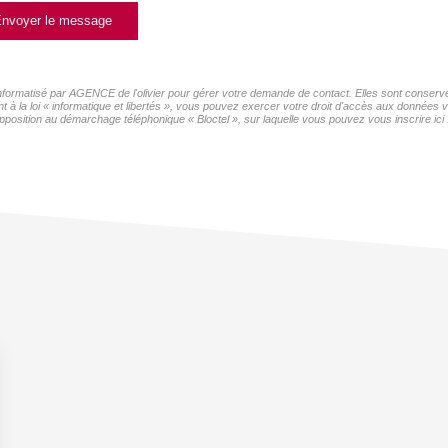
nvoyer le message
 informatisé par AGENCE de l'olivier pour gérer votre demande de contact. Elles sont conservée
 à la loi « informatique et libertés », vous pouvez exercer votre droit d'accès aux données v
pposition au démarchage téléphonique « Bloctel », sur laquelle vous pouvez vous inscrire ici