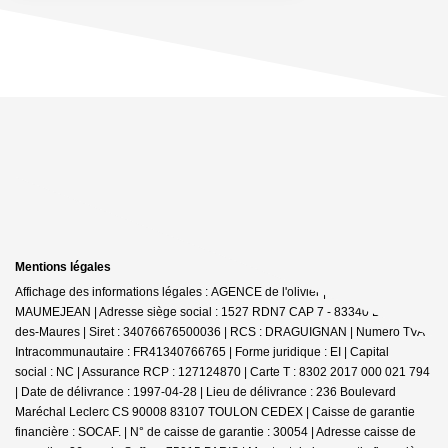
Mentions légales
Affichage des informations légales : AGENCE de l'olivier | Raison sociale : D
MAUMEJEAN | Adresse siège social : 1527 RDN7 CAP 7 - 83340 Le Cannet-
des-Maures | Siret : 34076676500036 | RCS : DRAGUIGNAN | Numero TVA
Intracommunautaire : FR41340766765 | Forme juridique : EI | Capital
social : NC | Assurance RCP : 127124870 |
Carte T : 8302 2017 000 021 794
| Date de délivrance : 1997-04-28 | Lieu de délivrance : 236 Boulevard
Maréchal Leclerc CS 90008 83107 TOULON CEDEX | Caisse de garantie
financière : SOCAF. | N° de caisse de garantie : 30054 | Adresse caisse de