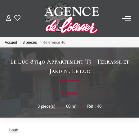
ACHETER
Accueil
3 pièces
Référence 40
LOUER
Le Luc 83340 Appartement T3 - Terrasse et
ESTIMER
Jardin
,
Le luc
FAIRE GÉRER
Loué
SYNDIC
3
pièce(s)
•
60
m²
•
Réf : 40
NOTRE AGENCE
Loué