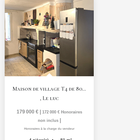
Maison de village T4 de 80,6 m2 avec garage et terrasse...
,
Le luc
179 000 €
|
172 000 €
Honoraires
|
non inclus
Honoraires à la charge du vendeur
81
m²