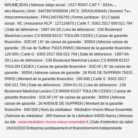
MAUMEJEAN | Adresse siège social : 1527 RDN7 CAP 7 - 83340 Le Cannet-
des-Maures | Siret : 34076676500036 | RCS : DRAGUIGNAN | Numero TVA
Intracommunautaire : FR41340766765 | Forme juridique : EI | Capital
social : NC | Assurance RCP : 127124870 |
Carte T : 8302 2017 000 021 794
| Date de délivrance : 1997-04-28 | Lieu de délivrance : 236 Boulevard
Maréchal Leclerc CS 90008 83107 TOULON CEDEX | Caisse de garantie
financière : SOCAF. | N° de caisse de garantie : 30054 | Adresse caisse de
garantie : 26 rue de Suffren 75015 PARIS | Montant de la garantie financière :
120 000 | Carte G : 8302 2017 000 021 794 | Date de délivrance : 1997-04-
29 | Lieu de délivrance : 236 Boulevard Maréchal Leclerc CS 90008 83107
TOULON CEDEX | Caisse de garantie financière : SOCAF | N° de caisse de
garantie : 30054 | Adresse caisse de garantie : 26 RUE DE SUFFREN 75015
PARIS | Montant de la garantie financière : 160 000 | Carte S : 8302 2017
000 021 794 | Date de délivrance : 2004-01-01 | Lieu de délivrance : 236
Boulevard Maréchal Leclerc CS 90008 83107 TOULON CEDEX | Caisse de
garantie financière : SOCAF | N° de caisse de garantie : 30054 | Adresse
caisse de garantie : 26 AVENUE DE SUFFREN | Montant de la garantie
financière : 690 000 | Nom du médiateur : Médiation Vivons Mieux Ensemble
| Adresse du médiateur : 465 Avenue de la Libération 54000 Nancy | Adresse
du site :
www.mediation-vivons-mieux-ensemble.fr
| Date d'obtention du label
: 26/10/2020
Entreprise juridiquement et financièrement indépendante