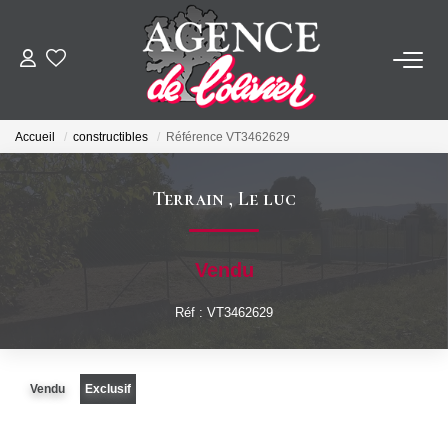
ACHETER
Accueil
constructibles
Référence VT3462629
LOUER
Terrain
,
Le luc
ESTIMER
Vendu
FAIRE GÉRER
Réf : VT3462629
SYNDIC
Vendu
Exclusif
NOTRE AGENCE