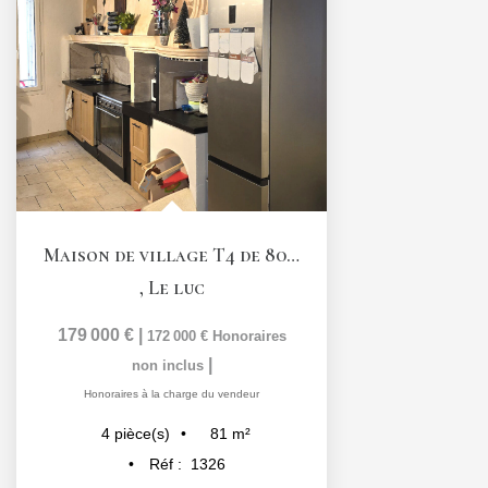
Maison de village T4 de 80,6 m2 avec garage et terrasse...
,
Le luc
179 000 €
|
172 000 €
Honoraires
|
non inclus
Honoraires à la charge du vendeur
81
m²
4
pièce(s)
Réf :
1326