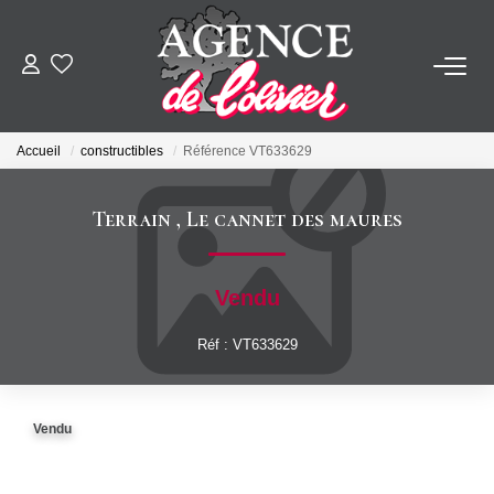
ACHETER
Accueil
constructibles
Référence VT633629
LOUER
Terrain
,
Le cannet des maures
ESTIMER
Vendu
FAIRE GÉRER
Réf : VT633629
SYNDIC
Vendu
NOTRE AGENCE