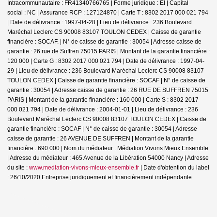
Intracommunautaire : FR41340766765 | Forme juridique : EI | Capital
social : NC | Assurance RCP : 127124870 |
Carte T : 8302 2017 000 021 794
| Date de délivrance : 1997-04-28 | Lieu de délivrance : 236 Boulevard
Maréchal Leclerc CS 90008 83107 TOULON CEDEX | Caisse de garantie
financière : SOCAF. | N° de caisse de garantie : 30054 | Adresse caisse de
garantie : 26 rue de Suffren 75015 PARIS | Montant de la garantie financière :
120 000 | Carte G : 8302 2017 000 021 794 | Date de délivrance : 1997-04-
29 | Lieu de délivrance : 236 Boulevard Maréchal Leclerc CS 90008 83107
TOULON CEDEX | Caisse de garantie financière : SOCAF | N° de caisse de
garantie : 30054 | Adresse caisse de garantie : 26 RUE DE SUFFREN 75015
PARIS | Montant de la garantie financière : 160 000 | Carte S : 8302 2017
000 021 794 | Date de délivrance : 2004-01-01 | Lieu de délivrance : 236
Boulevard Maréchal Leclerc CS 90008 83107 TOULON CEDEX | Caisse de
garantie financière : SOCAF | N° de caisse de garantie : 30054 | Adresse
caisse de garantie : 26 AVENUE DE SUFFREN | Montant de la garantie
financière : 690 000 | Nom du médiateur : Médiation Vivons Mieux Ensemble
| Adresse du médiateur : 465 Avenue de la Libération 54000 Nancy | Adresse
du site :
www.mediation-vivons-mieux-ensemble.fr
| Date d'obtention du label
: 26/10/2020
Entreprise juridiquement et financièrement indépendante