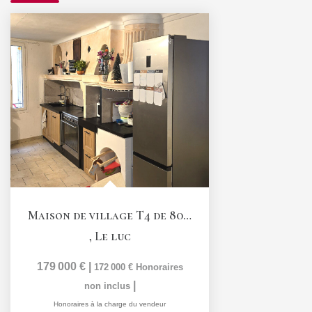
Maison de village T4 de 80,6 m2 avec garage et terrasse...
,
Le luc
179 000 €
|
172 000 €
Honoraires
|
non inclus
Honoraires à la charge du vendeur