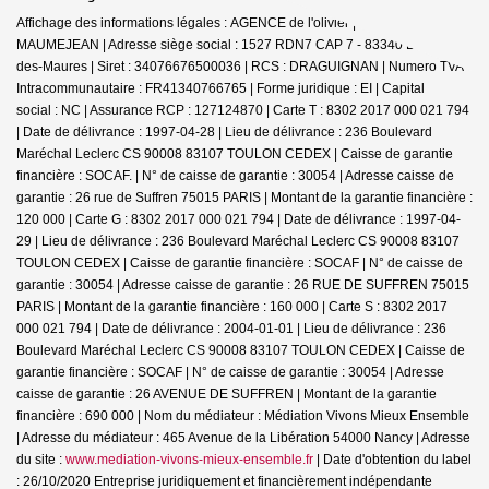
Affichage des informations légales : AGENCE de l'olivier | Raison sociale : D
MAUMEJEAN | Adresse siège social : 1527 RDN7 CAP 7 - 83340 Le Cannet-
des-Maures | Siret : 34076676500036 | RCS : DRAGUIGNAN | Numero TVA
Intracommunautaire : FR41340766765 | Forme juridique : EI | Capital
social : NC | Assurance RCP : 127124870 |
Carte T : 8302 2017 000 021 794
| Date de délivrance : 1997-04-28 | Lieu de délivrance : 236 Boulevard
Maréchal Leclerc CS 90008 83107 TOULON CEDEX | Caisse de garantie
financière : SOCAF. | N° de caisse de garantie : 30054 | Adresse caisse de
garantie : 26 rue de Suffren 75015 PARIS | Montant de la garantie financière :
120 000 | Carte G : 8302 2017 000 021 794 | Date de délivrance : 1997-04-
29 | Lieu de délivrance : 236 Boulevard Maréchal Leclerc CS 90008 83107
TOULON CEDEX | Caisse de garantie financière : SOCAF | N° de caisse de
garantie : 30054 | Adresse caisse de garantie : 26 RUE DE SUFFREN 75015
PARIS | Montant de la garantie financière : 160 000 | Carte S : 8302 2017
000 021 794 | Date de délivrance : 2004-01-01 | Lieu de délivrance : 236
Boulevard Maréchal Leclerc CS 90008 83107 TOULON CEDEX | Caisse de
garantie financière : SOCAF | N° de caisse de garantie : 30054 | Adresse
caisse de garantie : 26 AVENUE DE SUFFREN | Montant de la garantie
financière : 690 000 | Nom du médiateur : Médiation Vivons Mieux Ensemble
| Adresse du médiateur : 465 Avenue de la Libération 54000 Nancy | Adresse
du site :
www.mediation-vivons-mieux-ensemble.fr
| Date d'obtention du label
: 26/10/2020
Entreprise juridiquement et financièrement indépendante