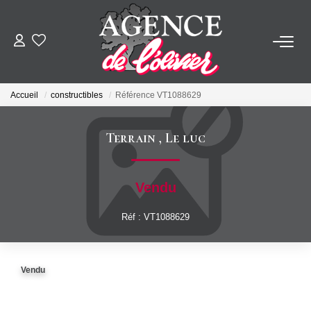
ACHETER
Accueil
constructibles
Référence VT1088629
LOUER
Terrain
,
Le luc
ESTIMER
Vendu
FAIRE GÉRER
Réf : VT1088629
SYNDIC
Vendu
NOTRE AGENCE