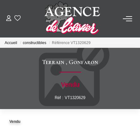
ACHETER
Accueil
constructibles
Référence VT1320629
LOUER
Terrain
,
Gonfaron
ESTIMER
Vendu
FAIRE GÉRER
Réf : VT1320629
SYNDIC
Vendu
NOTRE AGENCE