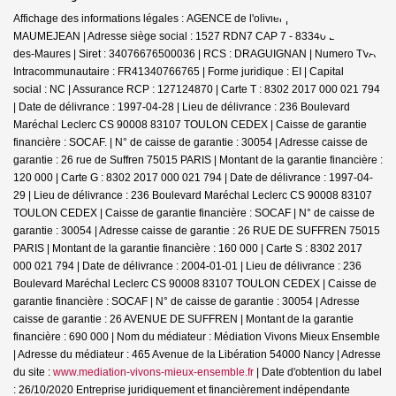
Affichage des informations légales : AGENCE de l'olivier | Raison sociale : D
MAUMEJEAN | Adresse siège social : 1527 RDN7 CAP 7 - 83340 Le Cannet-
des-Maures | Siret : 34076676500036 | RCS : DRAGUIGNAN | Numero TVA
Intracommunautaire : FR41340766765 | Forme juridique : EI | Capital
social : NC | Assurance RCP : 127124870 |
Carte T : 8302 2017 000 021 794
| Date de délivrance : 1997-04-28 | Lieu de délivrance : 236 Boulevard
Maréchal Leclerc CS 90008 83107 TOULON CEDEX | Caisse de garantie
financière : SOCAF. | N° de caisse de garantie : 30054 | Adresse caisse de
garantie : 26 rue de Suffren 75015 PARIS | Montant de la garantie financière :
120 000 | Carte G : 8302 2017 000 021 794 | Date de délivrance : 1997-04-
29 | Lieu de délivrance : 236 Boulevard Maréchal Leclerc CS 90008 83107
TOULON CEDEX | Caisse de garantie financière : SOCAF | N° de caisse de
garantie : 30054 | Adresse caisse de garantie : 26 RUE DE SUFFREN 75015
PARIS | Montant de la garantie financière : 160 000 | Carte S : 8302 2017
000 021 794 | Date de délivrance : 2004-01-01 | Lieu de délivrance : 236
Boulevard Maréchal Leclerc CS 90008 83107 TOULON CEDEX | Caisse de
garantie financière : SOCAF | N° de caisse de garantie : 30054 | Adresse
caisse de garantie : 26 AVENUE DE SUFFREN | Montant de la garantie
financière : 690 000 | Nom du médiateur : Médiation Vivons Mieux Ensemble
| Adresse du médiateur : 465 Avenue de la Libération 54000 Nancy | Adresse
du site :
www.mediation-vivons-mieux-ensemble.fr
| Date d'obtention du label
: 26/10/2020
Entreprise juridiquement et financièrement indépendante