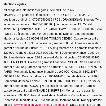
Mentions légales
Affichage des informations légales : AGENCE de l'olivier | Raison sociale : D
MAUMEJEAN | Adresse siège social : 1527 RDN7 CAP 7 - 83340 Le Cannet-
des-Maures | Siret : 34076676500036 | RCS : DRAGUIGNAN | Numero TVA
Intracommunautaire : FR41340766765 | Forme juridique : EI | Capital
social : NC | Assurance RCP : 127124870 |
Carte T : 8302 2017 000 021 794
| Date de délivrance : 1997-04-28 | Lieu de délivrance : 236 Boulevard
Maréchal Leclerc CS 90008 83107 TOULON CEDEX | Caisse de garantie
financière : SOCAF. | N° de caisse de garantie : 30054 | Adresse caisse de
garantie : 26 rue de Suffren 75015 PARIS | Montant de la garantie financière :
120 000 | Carte G : 8302 2017 000 021 794 | Date de délivrance : 1997-04-
29 | Lieu de délivrance : 236 Boulevard Maréchal Leclerc CS 90008 83107
TOULON CEDEX | Caisse de garantie financière : SOCAF | N° de caisse de
garantie : 30054 | Adresse caisse de garantie : 26 RUE DE SUFFREN 75015
PARIS | Montant de la garantie financière : 160 000 | Carte S : 8302 2017
000 021 794 | Date de délivrance : 2004-01-01 | Lieu de délivrance : 236
Boulevard Maréchal Leclerc CS 90008 83107 TOULON CEDEX | Caisse de
garantie financière : SOCAF | N° de caisse de garantie : 30054 | Adresse
caisse de garantie : 26 AVENUE DE SUFFREN | Montant de la garantie
financière : 690 000 | Nom du médiateur : Médiation Vivons Mieux Ensemble
| Adresse du médiateur : 465 Avenue de la Libération 54000 Nancy | Adresse
du site :
www.mediation-vivons-mieux-ensemble.fr
| Date d'obtention du label