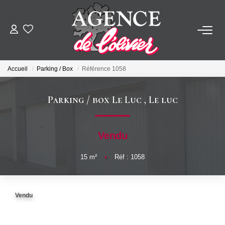
ACHETER
Accueil
Parking / Box
Référence 1058
LOUER
Parking / box Le Luc
,
Le luc
ESTIMER
Vendu
FAIRE GÉRER
15
m²
•
Réf : 1058
SYNDIC
Vendu
NOTRE AGENCE