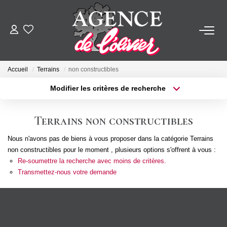
ACHETER
Accueil
Terrains
non constructibles
LOUER
Modifier les critères de recherche
Type de transaction
Localisation
Acheter
Localisation
ESTIMER
Terrains non constructibles
Type de bien
Sélectionnez...
Surface min
Nous n'avons pas de biens à vous proposer dans la catégorie Terrains
FAIRE GÉRER
non constructibles pour le moment , plusieurs options s'offrent à vous :
Plus de critères
Budget max
Re-soumettre la recherche avec moins de critères.
SYNDIC
Transmettez-nous votre demande
Créer une alerte
NOTRE AGENCE