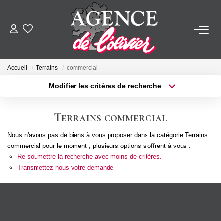
ACHETER
Accueil
Terrains
commercial
LOUER
Modifier les critères de recherche
Type de transaction
Localisation
Acheter
Localisation
ESTIMER
Terrains commercial
Type de bien
Sélectionnez...
Surface min
Nous n'avons pas de biens à vous proposer dans la catégorie Terrains
FAIRE GÉRER
commercial pour le moment , plusieurs options s'offrent à vous :
Plus de critères
Budget max
Re-soumettre la recherche avec moins de critères.
SYNDIC
Transmettez-nous votre demande
Créer une alerte
NOTRE AGENCE