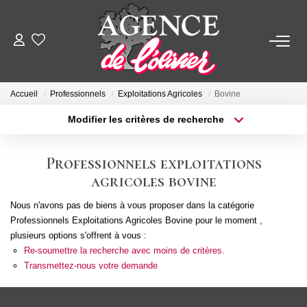
ACHETER
Accueil
Professionnels
Exploitations Agricoles
Bovine
LOUER
Modifier les critères de recherche
Type de transaction
Localisation
Acheter
Localisation
ESTIMER
Professionnels exploitations
Type de bien
Sélectionnez...
Surface min
agricoles bovine
FAIRE GÉRER
Nous n'avons pas de biens à vous proposer dans la catégorie
Plus de critères
Budget max
Professionnels Exploitations Agricoles Bovine pour le moment ,
SYNDIC
plusieurs options s'offrent à vous :
Créer une alerte
Re-soumettre la recherche avec moins de critères.
Transmettez-nous votre demande
NOTRE AGENCE