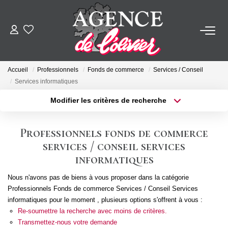
ACHETER
Accueil
Professionnels
Fonds de commerce
Services / Conseil
LOUER
Services informatiques
Modifier les critères de recherche
Type de transaction
Localisation
ESTIMER
Acheter
Localisation
Professionnels fonds de commerce
Type de bien
FAIRE GÉRER
Sélectionnez...
Surface min
services / conseil services
informatiques
Plus de critères
Budget max
SYNDIC
Nous n'avons pas de biens à vous proposer dans la catégorie
Professionnels Fonds de commerce Services / Conseil Services
Créer une alerte
informatiques pour le moment , plusieurs options s'offrent à vous :
NOTRE AGENCE
Re-soumettre la recherche avec moins de critères.
Transmettez-nous votre demande