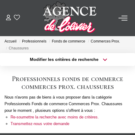
ACHETER
Accueil
Professionnels
Fonds de commerce
Commerces Prox.
LOUER
Chaussures
Modifier les critères de recherche
Type de transaction
Localisation
ESTIMER
Acheter
Localisation
Professionnels fonds de commerce
Type de bien
FAIRE GÉRER
Sélectionnez...
Surface min
commerces prox. chaussures
Nous n'avons pas de biens à vous proposer dans la catégorie
Plus de critères
Budget max
SYNDIC
Professionnels Fonds de commerce Commerces Prox. Chaussures
pour le moment , plusieurs options s'offrent à vous :
Créer une alerte
Re-soumettre la recherche avec moins de critères.
NOTRE AGENCE
Transmettez-nous votre demande