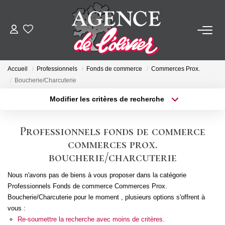
ACHETER
Accueil
Professionnels
Fonds de commerce
Commerces Prox.
LOUER
Boucherie/Charcuterie
Modifier les critères de recherche
Type de transaction
Localisation
ESTIMER
Acheter
Localisation
Professionnels fonds de commerce
Type de bien
FAIRE GÉRER
Sélectionnez...
Surface min
commerces prox.
boucherie/charcuterie
Plus de critères
Budget max
SYNDIC
Nous n'avons pas de biens à vous proposer dans la catégorie
Professionnels Fonds de commerce Commerces Prox.
Créer une alerte
Boucherie/Charcuterie pour le moment , plusieurs options s'offrent à
NOTRE AGENCE
vous :
Re-soumettre la recherche avec moins de critères.