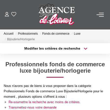
ACHETER
Accueil
Professionnels
Fonds de commerce
Luxe
LOUER
Bijouterie/Horlogerie
Modifier les critères de recherche
ESTIMER
Localisation
Type de transaction
Surface min
Professionnels fonds de commerce
Type de bien
FAIRE GÉRER
luxe bijouterie/horlogerie
Plus de critères
Budget max
SYNDIC
Créer une alerte
Nous n'avons pas de biens à vous proposer dans la catégorie
Professionnels Fonds de commerce Luxe Bijouterie/Horlogerie pour le
moment , plusieurs options s'offrent à vous :
NOTRE AGENCE
Re-soumettre la recherche avec moins de critères.
Transmettez-nous votre demande