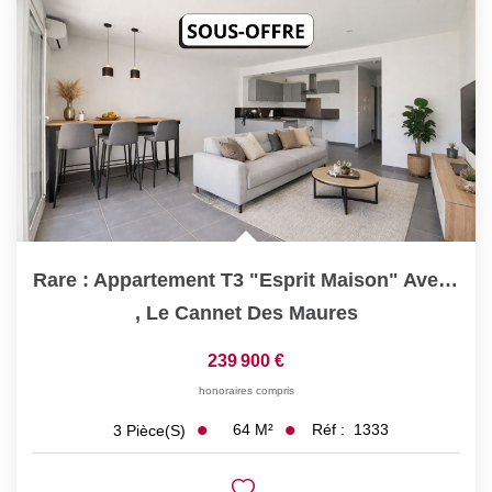
Rare : Appartement T3 "Esprit Maison" Avec Jardin De 88 M²
,
Le Cannet Des Maures
239 900 €
honoraires compris
64
M²
Réf :
1333
3
Pièce(s)