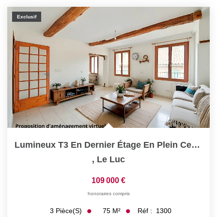
Exclusif
Lumineux T3 En Dernier Étage En Plein Centre Du Luc (Var)
,
Le Luc
109 000 €
honoraires compris
75
M²
Réf :
1300
3
Pièce(s)