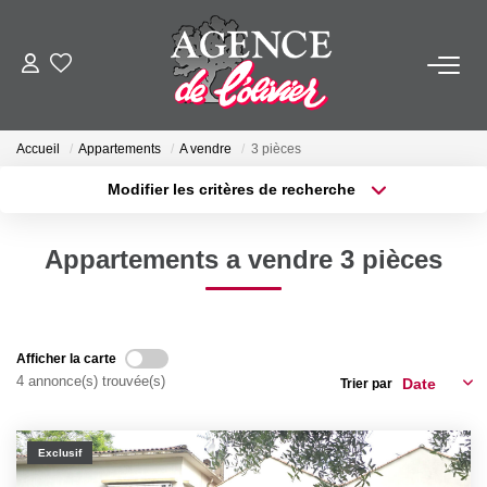
ACHETER
Accueil
Appartements
A vendre
3 pièces
LOUER
Modifier les critères de recherche
Localisation
Type de transaction
Surface min
ESTIMER
Appartements a vendre 3 pièces
Type de bien
Plus de critères
Budget max
FAIRE GÉRER
Créer une alerte
Afficher la carte
SYNDIC
4 annonce(s) trouvée(s)
Trier par
NOTRE AGENCE
Exclusif