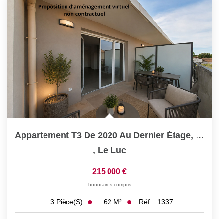
Appartement T3 De 2020 Au Dernier Étage, Terrasse Et Double...
,
Le Luc
215 000 €
honoraires compris
62
M²
Réf :
1337
3
Pièce(s)