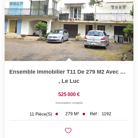
CONTACT
Ensemble Immobilier T11 De 279 M2 Avec Garage, Caves Et...
,
Le Luc
525 000 €
honoraires compris
279
M²
Réf :
1192
11
Pièce(s)