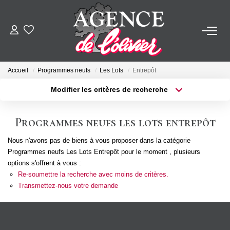
ACHETER
Accueil
Programmes neufs
Les Lots
Entrepôt
LOUER
Modifier les critères de recherche
Type de transaction
Localisation
Acheter
Localisation
ESTIMER
Programmes neufs les lots entrepôt
Type de bien
Sélectionnez...
Surface min
Nous n'avons pas de biens à vous proposer dans la catégorie
FAIRE GÉRER
Programmes neufs Les Lots Entrepôt pour le moment , plusieurs
Plus de critères
Budget max
options s'offrent à vous :
SYNDIC
Re-soumettre la recherche avec moins de critères.
Créer une alerte
Transmettez-nous votre demande
NOTRE AGENCE