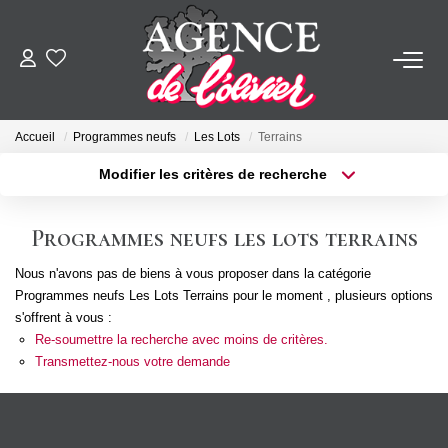
ACHETER
Accueil
Programmes neufs
Les Lots
Terrains
LOUER
Modifier les critères de recherche
Type de transaction
Localisation
Acheter
Localisation
ESTIMER
Programmes neufs les lots terrains
Type de bien
Sélectionnez...
Surface min
Nous n'avons pas de biens à vous proposer dans la catégorie
FAIRE GÉRER
Programmes neufs Les Lots Terrains pour le moment , plusieurs options
Plus de critères
Budget max
s'offrent à vous :
SYNDIC
Re-soumettre la recherche avec moins de critères.
Créer une alerte
Transmettez-nous votre demande
NOTRE AGENCE