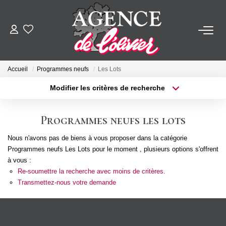
ACHETER
Accueil
Programmes neufs
Les Lots
LOUER
Modifier les critères de recherche
Type de transaction
Localisation
Acheter
Localisation
ESTIMER
Programmes neufs les lots
Type de bien
Sélectionnez...
Surface min
Nous n'avons pas de biens à vous proposer dans la catégorie
FAIRE GÉRER
Programmes neufs Les Lots pour le moment , plusieurs options s'offrent
Plus de critères
Budget max
à vous :
SYNDIC
Re-soumettre la recherche avec moins de critères.
Créer une alerte
Transmettez-nous votre demande
NOTRE AGENCE