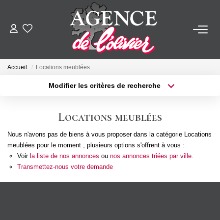
ACHETER
Accueil
Locations meublées
LOUER
Modifier les critères de recherche
Type de transaction
Localisation
Acheter
Localisation
ESTIMER
Locations meublées
Type de bien
Sélectionnez...
Surface min
Nous n'avons pas de biens à vous proposer dans la catégorie Locations
FAIRE GÉRER
meublées pour le moment , plusieurs options s'offrent à vous :
Plus de critères
Budget max
Voir
la liste de nos annonces
ou
nos annonces triées par ville.
SYNDIC
Transmettez-nous votre demande
Créer une alerte
NOTRE AGENCE