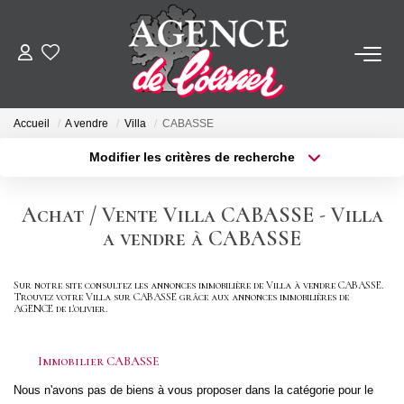
ACHETER
Accueil
A vendre
Villa
CABASSE
LOUER
Modifier les critères de recherche
Type de transaction
Localisation
Acheter
Localisation
ESTIMER
Achat / Vente Villa CABASSE - Villa
Type de bien
Sélectionnez...
Surface min
a vendre à CABASSE
FAIRE GÉRER
Plus de critères
Budget max
Sur notre site consultez les annonces immobilière de Villa à vendre CABASSE.
Trouvez votre Villa sur CABASSE grâce aux annonces immobilières de
SYNDIC
AGENCE de l'olivier.
Créer une alerte
NOTRE AGENCE
Immobilier CABASSE
Nous n'avons pas de biens à vous proposer dans la catégorie pour le