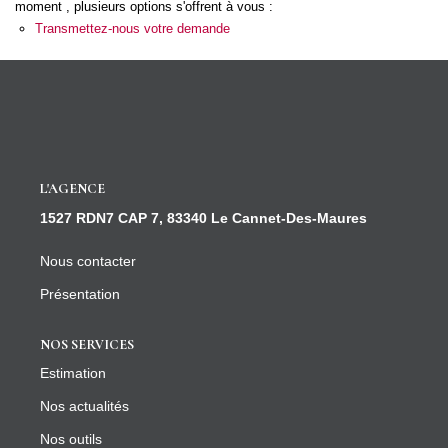
moment , plusieurs options s'offrent à vous :
CONTACT
Transmettez-nous votre demande
L'AGENCE
1527 RDN7 CAP 7, 83340 Le Cannet-Des-Maures
Nous contacter
Présentation
NOS SERVICES
Estimation
Nos actualités
Nos outils