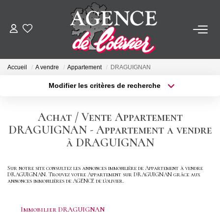
ACHETER
Accueil
A vendre
Appartement
DRAGUIGNAN
LOUER
Modifier les critères de recherche
Type de transaction
Localisation
Acheter
Localisation
ESTIMER
Achat / Vente Appartement
Type de bien
Sélectionnez...
Surface min
DRAGUIGNAN - Appartement a vendre
FAIRE GÉRER
à DRAGUIGNAN
Plus de critères
Budget max
SYNDIC
Sur notre site consultez les annonces immobilière de Appartement à vendre
DRAGUIGNAN. Trouvez votre Appartement sur DRAGUIGNAN grâce aux
Créer une alerte
annonces immobilières de AGENCE de l'olivier.
NOTRE AGENCE
Immobilier DRAGUIGNAN