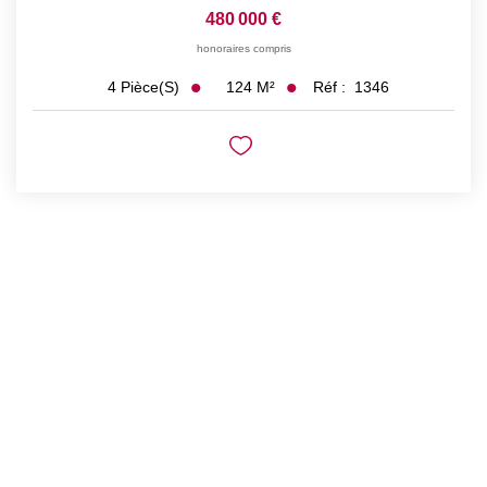
480 000 €
honoraires compris
124
M²
Réf :
1346
4
Pièce(s)