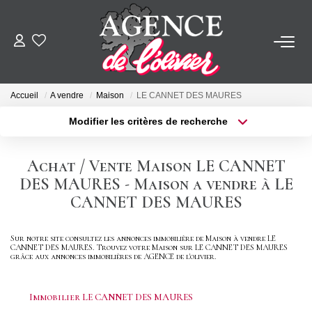
ACHETER
Accueil
A vendre
Maison
LE CANNET DES MAURES
LOUER
Modifier les critères de recherche
Type de transaction
Localisation
Acheter
Localisation
ESTIMER
Achat / Vente Maison LE CANNET
Type de bien
Sélectionnez...
Surface min
DES MAURES - Maison a vendre à LE
FAIRE GÉRER
CANNET DES MAURES
Plus de critères
Budget max
SYNDIC
Sur notre site consultez les annonces immobilière de Maison à vendre LE
CANNET DES MAURES. Trouvez votre Maison sur LE CANNET DES MAURES
Créer une alerte
grâce aux annonces immobilières de AGENCE de l'olivier.
NOTRE AGENCE
Immobilier LE CANNET DES MAURES