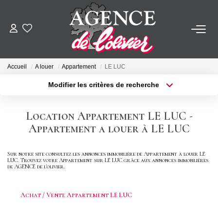
ACHETER
Accueil
A louer
Appartement
LE LUC
LOUER
Modifier les critères de recherche
Type de transaction
Localisation
Acheter
Localisation
ESTIMER
Location Appartement LE LUC -
Type de bien
Sélectionnez...
Surface min
Appartement a louer à LE LUC
FAIRE GÉRER
Plus de critères
Budget max
Sur notre site consultez les annonces immobilière de Appartement à louer LE
LUC. Trouvez votre Appartement sur LE LUC grâce aux annonces immobilières
SYNDIC
de AGENCE de l'olivier.
Créer une alerte
NOTRE AGENCE
Achat / Vente Appartement LE LUC