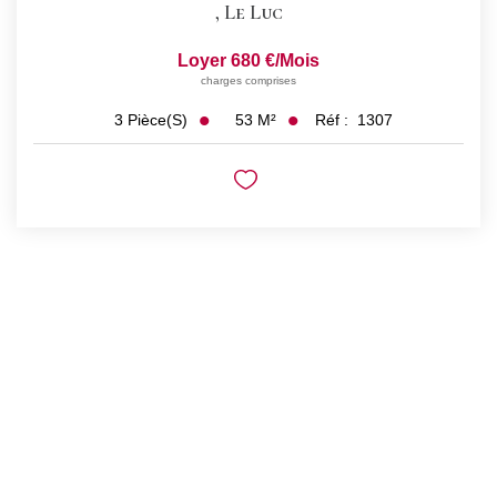
,
Le Luc
Loyer 680 €/mois
charges comprises
53
M²
Réf :
1307
3
Pièce(s)