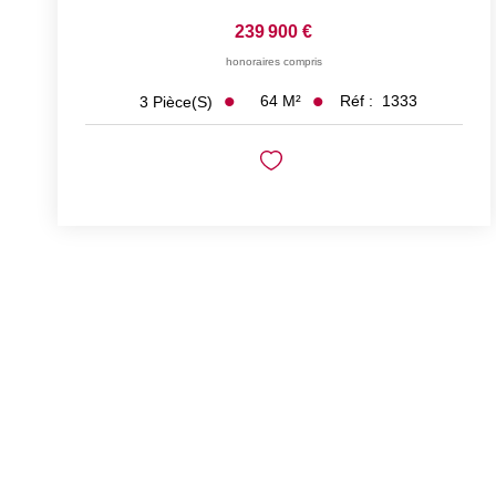
239 900 €
honoraires compris
64
M²
Réf :
1333
3
Pièce(s)